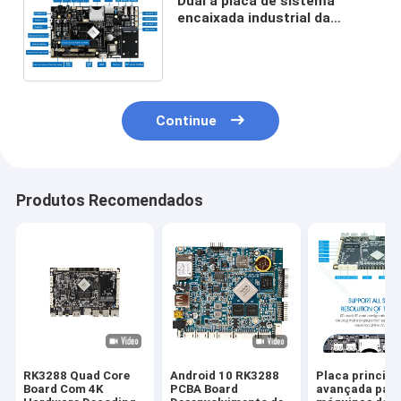
Dual a placa de sistema
encaixada industrial da
exposição, placa feita sob
encomenda do BRAÇO
1920*1080P
Continue
Produtos Recomendados
RK3288 Quad Core
Android 10 RK3288
Placa principa
Board Com 4K
PCBA Board
avançada par