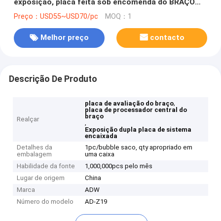
exposição, placa feita sob encomenda do BRAÇO
1920*1080P
Preço：USD55~USD70/pc
MOQ：1
Melhor preço
contacto
Descrição De Produto
,
placa de avaliação do braço
placa de processador central do
braço
Realçar
,
Exposição dupla placa de sistema
encaixada
Detalhes da
1pc/bubble saco, qty apropriado em
embalagem
uma caixa
Habilidade da fonte
1,000,000pcs pelo mês
Lugar de origem
China
Marca
ADW
Número do modelo
AD-Z19