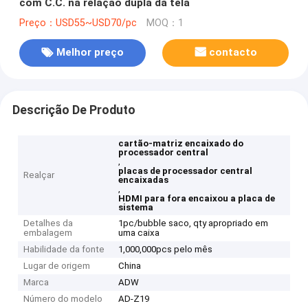
com C.C. na relação dupla da tela
Preço：USD55~USD70/pc
MOQ：1
Melhor preço
contacto
Descrição De Produto
cartão-matriz encaixado do
processador central
,
placas de processador central
Realçar
encaixadas
,
HDMI para fora encaixou a placa de
sistema
Detalhes da
1pc/bubble saco, qty apropriado em
embalagem
uma caixa
Habilidade da fonte
1,000,000pcs pelo mês
Lugar de origem
China
Marca
ADW
Número do modelo
AD-Z19