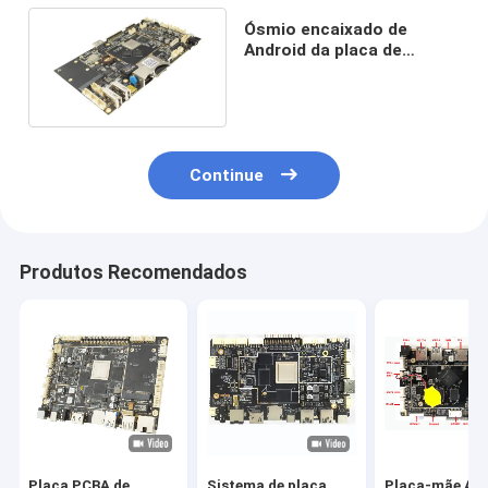
Ósmio encaixado de
Android da placa de
sistema com C.C. na
relação dupla da tela
Continue
Produtos Recomendados
Placa PCBA de
Sistema de placa
Placa-mãe An