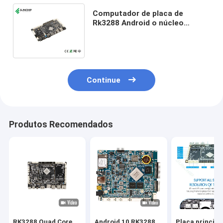
Computador de placa de
Rk3288 Android o núcleo
Android do quadrilátero do
único 7.1-10 1.8GHz encaixou a
placa do BRAÇO
Continue
Produtos Recomendados
RK3288 Quad Core
Android 10 RK3288
Placa principa