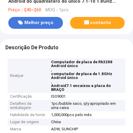
Android do quadrilátero do único 7.1-10 1.8GHz
encaixou a placa do BRAÇO
Preço：$40~$60
MOQ：1pcs
Melhor preço
contacto
Descrição De Produto
Computador de placa de Rk3288
Android único
,
computador de placa de 1.8GHz
Realçar
Android único
,
Android7.1 encaixou a placa do
BRAÇO
Certificação
ISO9001
Detalhes da
1pc/bubble saco, qty apropriado em
embalagem
uma caixa
Habilidade da fonte
1,000,000pcs pelo mês
Lugar de origem
China
Marca
ADW, SUNCHIP