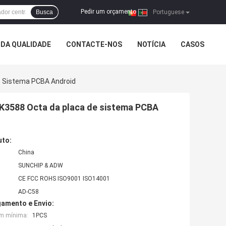
Pedir um orçamento
Busca
|
Portuguese
DA QUALIDADE
CONTACTE-NOS
NOTÍCIA
CASOS
e Sistema PCBA Android
RK3588 Octa da placa de sistema PCBA
uto:
China
SUNCHIP & ADW
CE FCC ROHS ISO9001 ISO14001
AD-C58
amento e Envio:
em mínima:
1PCS