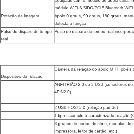
Equipado com o módulo de duplo canal ind
módulo WiFi-6 SIDO/PCIE Bluetooth WiFi
Rotação da imagem
Apoio 0 graus, 90 graus, 180 graus, manu
detecta a função
Pulso de disparo de tempo
Pulso de disparo de tempo real incorpora
real
Câmera da relação do apoio MIPI, pixéis
Dispositivo da relação
ANFITRIÃO 2,0 de 3 USB (conectores do
4PIN2.0)
2 USB HOST3.0 (relação padrão)
1 tipo-c completo-caracterizado relação 
3 grupos de portas de série, módulos de 
impressora, leitor de cartão, etc.)