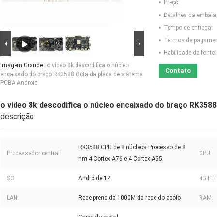
Preço:
Detalhes da embal
Tempo de entrega:
Termos de pagamen
Habilidade da fonte:
Imagem Grande :
o vídeo 8k descodifica o núcleo
Contato
encaixado do braço RK3588 Octa da placa de sistema
PCBA Android
o vídeo 8k descodifica o núcleo encaixado do braço RK358
descrição
RK3588 CPU de 8 núcleos Processo de 8
Processador central:
GPU:
nm 4 Cortex-A76 e 4 Cortex-A55
SO:
Androide 12
4G LTE
LAN:
Rede prendida 1000M da rede do apoio
RAM: