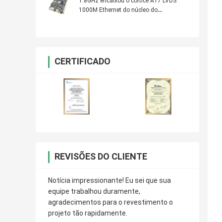
1.8GHz encaixou o córtice A17 LVDS
1000M Ethernet do núcleo do
quadrilátero da placa de sistema de
Sunchip
CERTIFICADO
REVISÕES DO CLIENTE
Notícia impressionante! Eu sei que sua
equipe trabalhou duramente,
agradecimentos para o revestimento o
projeto tão rapidamente.