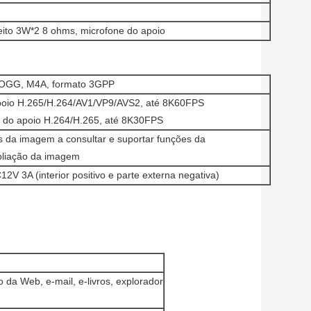
feito 3W*2 8 ohms, microfone do apoio
OGG, M4A, formato 3GPP
apoio H.265/H.264/AV1/VP9/AVS2, até 8K60FPS
o do apoio H.264/H.265, até 8K30FPS
s da imagem a consultar e suportar funções da
pliação da imagem
V 3A (interior positivo e parte externa negativa)
da Web, e-mail, e-livros, explorador