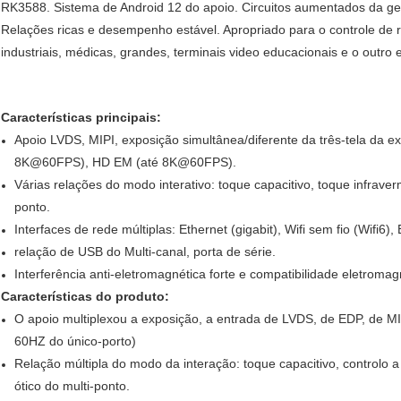
RK3588. Sistema de Android 12 do apoio. Circuitos aumentados da ges
Relações ricas e desempenho estável. Apropriado para o controle de 
industriais, médicas, grandes, terminais video educacionais e o outro
Características principais:
Apoio LVDS, MIPI, exposição simultânea/diferente da três-tela da 
8K@60FPS), HD EM (até 8K@60FPS).
Várias relações do modo interativo: toque capacitivo, toque infraver
ponto.
Interfaces de rede múltiplas: Ethernet (gigabit), Wifi sem fio (Wifi6), 
relação de USB do Multi-canal, porta de série.
Interferência anti-eletromagnética forte e compatibilidade eletromag
Características do produto:
O apoio multiplexou a exposição, a entrada de LVDS, de EDP, de 
60HZ do único-porto)
Relação múltipla do modo da interação: toque capacitivo, controlo a
ótico do multi-ponto.