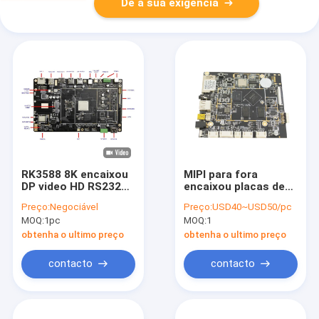
Dê a sua exigência
RK3588 8K encaixou
MIPI para fora
DP video HD RS232
encaixou placas de
da placa de sistema
PC, placas do linux
Preço:
Negociável
Preço:
USD40~USD50/pc
8K AI 8G RAM Android
do androide do
MOQ:
1pc
MOQ:
1
12
núcleo A7 1080P do
quadrilátero RK3128
obtenha o ultimo preço
obtenha o ultimo preço
contacto
contacto