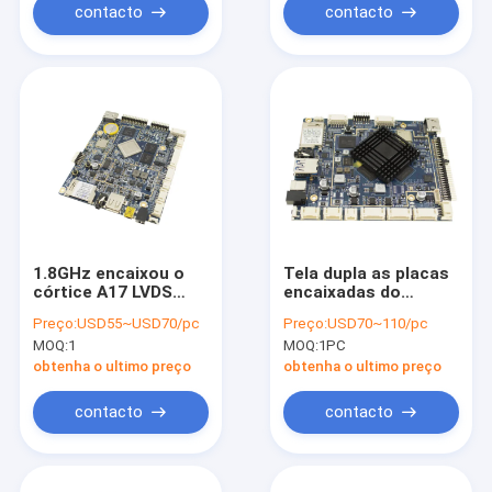
contacto
contacto
1.8GHz encaixou o
Tela dupla as placas
córtice A17 LVDS
encaixadas do
1000M Ethernet do
androide, ósmio de
Preço:
USD55~USD70/pc
Preço:
USD70~110/pc
núcleo do
Android do Signage
MOQ:
1
MOQ:
1PC
quadrilátero da placa
de Digitas
de sistema de
encaixaram placas
obtenha o ultimo preço
obtenha o ultimo preço
Sunchip
de processador
central
contacto
contacto