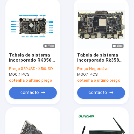
Tabela de sistema
Tabela de sistema
incorporado RK3566
incorporado Rk3588
Quad Core Android
8K Tabela de
Preço:
$39USD~$56USD
Preço:
Negociável
Tabela para
controlador Android
MOQ:
1 PCS
MOQ:
1 PCS
autoatendimento
Para quiosque de
Quiosque de tela
tela sensível ao
obtenha o ultimo preço
obtenha o ultimo preço
táctil
toque
contacto
contacto