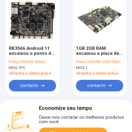
RK3566 Android 11
1GB 2GB RAM
encaixou o ponto de
encaixou a placa de
entrada 7" opcional
sistema com mini
Preço:
USD40~60/pc
Preço:
USD50~USD70/pc
dos ethernet de WIFI
línguas do múltiplo
MOQ:
1PC
MOQ:
1
da placa de sistema -
da relação de PCIE
84" exposição
VGA LVDS
obtenha o ultimo preço
obtenha o ultimo preço
contacto
contacto
Economize seu tempo
Deixe-nos contatar os melhores produtos
com você.