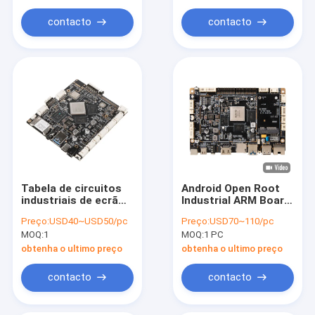
contacto
contacto
Tabela de circuitos
Android Open Root
industriais de ecrã
Industrial ARM Board
táctil com interface
para touch screen
Preço:
USD40~USD50/pc
Preço:
USD70~110/pc
EDP e resolução
interativo LCD Digital
MOQ:
1
MOQ:
1 PC
1920*1080P
Signage
obtenha o ultimo preço
obtenha o ultimo preço
contacto
contacto