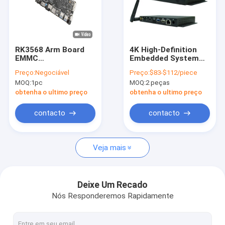
RK3568 Arm Board
4K High-Definition
EMMC
Embedded System
Armazenamento
Board SUNCHIP
Preço:
Negociável
Preço:
$83-$112/piece
16GB/32GB Opcional
Android Digital
MOQ:
1pc
MOQ:
2 peças
Android 11
Signage Display Box
Motherboard
Preto para
obtenha o ultimo preço
obtenha o ultimo preço
Embedded System
publicidade
Board
contacto
contacto
Veja mais
Deixe Um Recado
Nós Responderemos Rapidamente