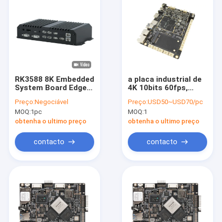
RK3588 8K Embedded
a placa industrial de
System Board Edge
4K 10bits 60fps,
Computing Box 4K
1.5GHz USB 3,0
Preço:
Negociável
Preço:
USD50~USD70/pc
HD IN Media Player
HDR10 HLG HDR
MOQ:
1pc
MOQ:
1
encaixou a placa do
desenvolvimento
obtenha o ultimo preço
obtenha o ultimo preço
contacto
contacto
Casa
Produtos
Sobre nós