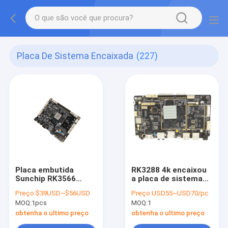
Placa De Sistema Encaixada
(227)
Placa embutida
RK3288 4k encaixou
Sunchip RK3566
a placa de sistema
Quad Core A55 MIPI
Android 8,1 para a
Preço:
$39USD~$56USD
Preço:
USD55~USD70/pc
LVDS EDP HD
exposição da
MOQ:
1pcs
MOQ:
1
compatível com
propaganda
menu de quiosque
obtenha o ultimo preço
obtenha o ultimo preço