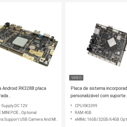
a Android RK3288 placa
Placa de sistema incorpora
rada
personalizável com suporte 
HERNET/WIFI/BT/ placa
iluminação de fundo de
 Supply:DC 12V
CPU:RK3399
role
3.3V/5V/12V e tela sensível
:MINI PCIE , Optional
RAM:4GB
toque multi-ponto
:Support USB Camera And MIPI Camera
eMMc:16GB/32GB/64GB Opti