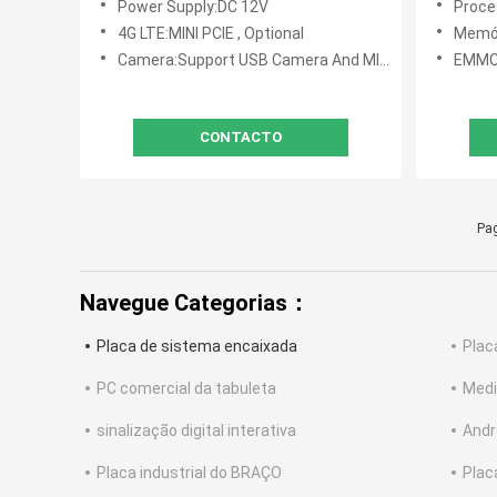
Power Supply:DC 12V
Proce
Interface e DC 12V Power Supply
4G LTE:MINI PCIE , Optional
Memór
Camera:Support USB Camera And MIPI Camera
EMMC:
CONTACTO
Pag
Navegue Categorias：
Placa de sistema encaixada
Plac
PC comercial da tabuleta
Medi
sinalização digital interativa
Andr
Placa industrial do BRAÇO
Plac