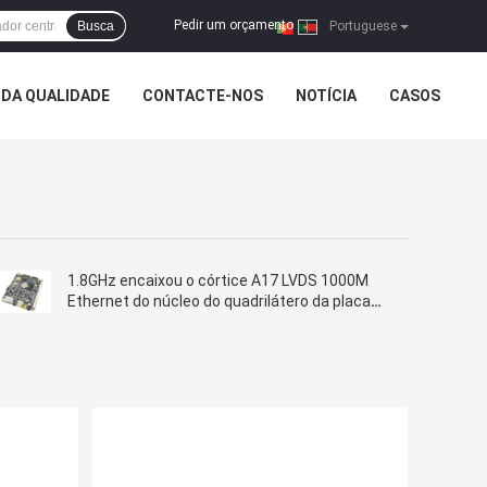
Pedir um orçamento
Busca
|
Portuguese
DA QUALIDADE
CONTACTE-NOS
NOTÍCIA
CASOS
1.8GHz encaixou o córtice A17 LVDS 1000M
Ethernet do núcleo do quadrilátero da placa
de sistema de Sunchip