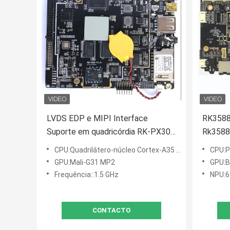
LVDS EDP e MIPI Interface
RK3588
Suporte em quadricórdia RK-PX30
Rk3588
Cortex-A35 CPU Embedded Board
Android
CPU:Quadrilátero-núcleo Cortex-A35 de Rockchip RK-PX30
CPU:P
para máquinas de publicidade LCD
sistema
GPU:Mali-G31 MP2
GPU:B
Frequência::1.5 GHz
NPU:6
CONTACTO