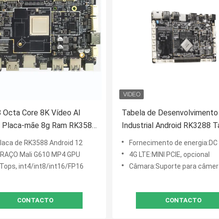
 Octa Core 8K Vídeo AI
Tabela de Desenvolvimento
 Placa-mãe 8g Ram RK3588
Industrial Android RK3288 T
 12 Rockchip Placa de
de Controle Android de Sina
laca de RK3588 Android 12
Fornecimento de energia:DC
 incorporada
Digital
RAÇO Mali G610 MP4 GPU
4G LTE:MINI PCIE, opcional
Tops, int4/int8/int16/FP16
Câmara:Suporte para câmera USB e c
CONTACTO
CONTACTO