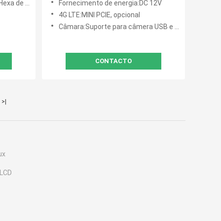
 núcleo RK3399
Fornecimento de energia:DC 12V
7/24 horas
4G LTE:MINI PCIE, opcional
Câmara:Suporte para câmera USB e câmera MIPI
CONTACTO
>|
ux
 LCD