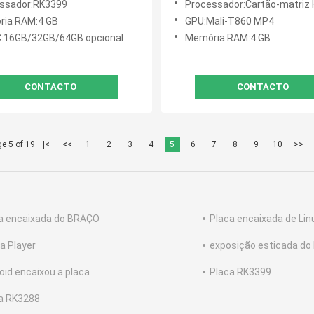
ssador:RK3399
Processador:Cartão-matriz Hexa de Android 10 do
ia RAM:4 GB
GPU:Mali-T860 MP4
16GB/32GB/64GB opcional
Memória RAM:4 GB
CONTACTO
CONTACTO
e 5 of 19
|<
<<
1
2
3
4
5
6
7
8
9
10
>>
a encaixada do BRAÇO
Placa encaixada de Lin
a Player
exposição esticada do
oid encaixou a placa
Placa RK3399
a RK3288