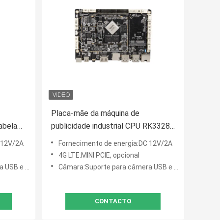
Placa-mãe da máquina de
abela
publicidade industrial CPU RK3328
lização
Quad Core em Shopping Mall
 12V/2A
Fornecimento de energia:DC 12V/2A
4G LTE:MINI PCIE, opcional
âmera MIPI
Câmara:Suporte para câmera USB e câmera MIPI
CONTACTO