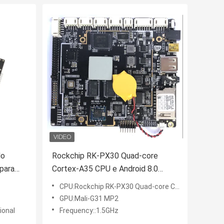
do
Rockchip RK-PX30 Quad-core
para
Cortex-A35 CPU e Android 8.0
System para Industrial Embedded
CPU:Rockchip RK-PX30 Quad-core Cortex-A35
 ao
System Board
GPU:Mali-G31 MP2
onal
Frequency::1.5GHz