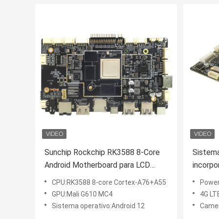
Sunchip Rockchip RK3588 8-Core
Sistem
Android Motherboard para LCD
incorpo
comercial de publicidade
USB/ET
CPU:RK3588 8-core Cortex-A76+A55
Power
de cont
GPU:Mali G610 MC4
4G LTE
Sistema operativo:Android 12
Camera