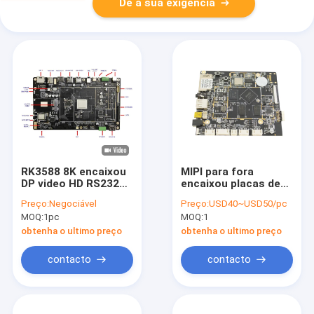
Dê a sua exigência
RK3588 8K encaixou
MIPI para fora
DP video HD RS232
encaixou placas de
da placa de sistema
PC, placas do linux
Preço:
Negociável
Preço:
USD40~USD50/pc
8K AI 8G RAM Android
do androide do
MOQ:
1pc
MOQ:
1
12
núcleo A7 1080P do
quadrilátero RK3128
obtenha o ultimo preço
obtenha o ultimo preço
contacto
contacto