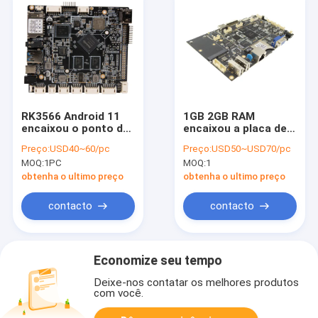
RK3566 Android 11
1GB 2GB RAM
encaixou o ponto de
encaixou a placa de
entrada 7" opcional
sistema com mini
Preço:
USD40~60/pc
Preço:
USD50~USD70/pc
dos ethernet de WIFI
línguas do múltiplo
MOQ:
1PC
MOQ:
1
da placa de sistema -
da relação de PCIE
84" exposição
VGA LVDS
obtenha o ultimo preço
obtenha o ultimo preço
contacto
contacto
Economize seu tempo
Deixe-nos contatar os melhores produtos
com você.