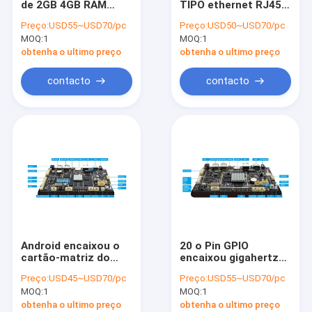
de 2GB 4GB RAM
TIPO ethernet RJ45
PC comercial da tabuleta
mini, placa do
do vídeo 4G LTE do
Preço:
USD55~USD70/pc
Preço:
USD50~USD70/pc
microcontrolador
ósmio 4K da placa de
MOQ:
Media Player
1
MOQ:
1
dos ethernet do EDP
sistema de C OTG
LVDS 10/100/1000M
USB3.0
obtenha o ultimo preço
obtenha o ultimo preço
exposição esticada do LCD
contacto
contacto
sinalização digital interativa
Android encaixou a placa
Placa RK3399
Placa industrial do BRAÇO
Placa RK3288
Android encaixou o
20 o Pin GPIO
cartão-matriz do
encaixou gigahertz
processador central,
industriais DDR3
Preço:
USD45~USD70/pc
Preço:
USD55~USD70/pc
placas de
2G/4G 1920x1080 da
MOQ:
1
MOQ:
1
processador central
placa de sistema 2,2
encaixadas porta usb
obtenha o ultimo preço
obtenha o ultimo preço