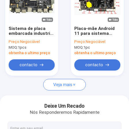
Sistema de placa
Placa-mãe Android
embarcada industrial
11 para sistema
Rockchip RK3588
embarcado com
Preço:
Negociável
Preço:
Negociável
com múltiplas
RK3568 para máquina
MOQ:
1pcs
MOQ:
1pc
interfaces para
de venda automática
máquinas industriais
obtenha o ultimo preço
obtenha o ultimo preço
multifuncionais
inteligentes
contacto
contacto
Veja mais
Deixe Um Recado
Nós Responderemos Rapidamente