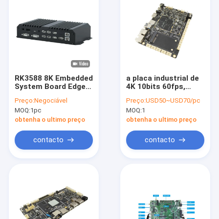
RK3588 8K Embedded
a placa industrial de
System Board Edge
4K 10bits 60fps,
Computing Box 4K
1.5GHz USB 3,0
Preço:
Negociável
Preço:
USD50~USD70/pc
HD IN Media Player
HDR10 HLG HDR
MOQ:
1pc
MOQ:
1
encaixou a placa do
desenvolvimento
obtenha o ultimo preço
obtenha o ultimo preço
contacto
contacto
Casa
Produtos
Sobre nós