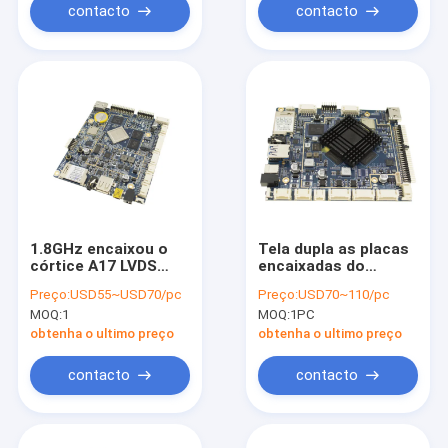
contacto
contacto
1.8GHz encaixou o
Tela dupla as placas
córtice A17 LVDS
encaixadas do
1000M Ethernet do
androide, ósmio de
Preço:
USD55~USD70/pc
Preço:
USD70~110/pc
núcleo do
Android do Signage
MOQ:
1
MOQ:
1PC
quadrilátero da placa
de Digitas
de sistema de
encaixaram placas
obtenha o ultimo preço
obtenha o ultimo preço
Sunchip
de processador
central
contacto
contacto