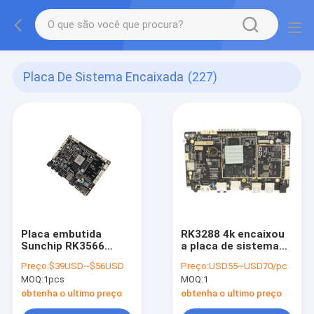
Placa De Sistema Encaixada
(227)
Placa embutida
RK3288 4k encaixou
Sunchip RK3566
a placa de sistema
Quad Core A55 MIPI
Android 8,1 para a
Preço:
$39USD~$56USD
Preço:
USD55~USD70/pc
LVDS EDP HD
exposição da
MOQ:
1pcs
MOQ:
1
compatível com
propaganda
menu de quiosque
obtenha o ultimo preço
obtenha o ultimo preço